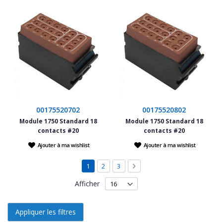
00175520702
00175520802
Module 1750 Standard 18
Module 1750 Standard 18
contacts #20
contacts #20
Ajouter à ma wishlist
Ajouter à ma wishlist
Page
Vous lisez actuellement la page
Page
Page
Page
Suivant
1
2
3
Afficher
Appliquer les filtres