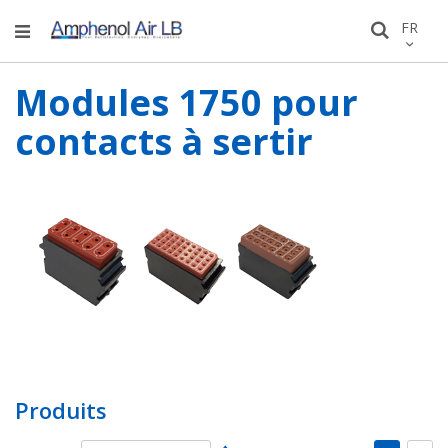
Allez
LANGU
FR
Recher
au
conten
Modules 1750 pour
contacts à sertir
Produits