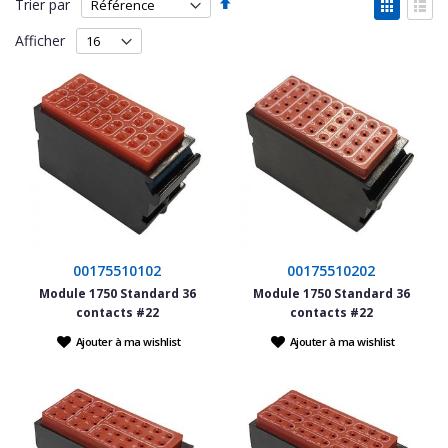
Par
Affich
Trier par
ordre
en
Grille
List
décroissant
Afficher
00175510102
00175510202
Module 1750 Standard 36
Module 1750 Standard 36
contacts #22
contacts #22
Ajouter à ma wishlist
Ajouter à ma wishlist