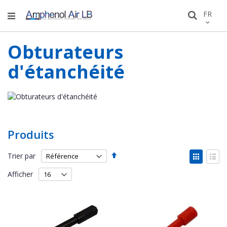
Allez
LANGU
FR
Recher
au
conten
Obturateurs
d'étanchéité
Produits
Par
Affich
Trier par
ordre
en
Grille
List
décroissant
Afficher