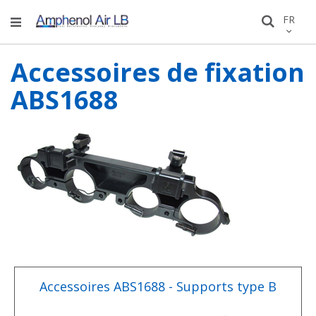
Allez
LANGU
FR
Recher
au
conten
Accessoires de fixation
ABS1688
Accessoires ABS1688 - Supports type B