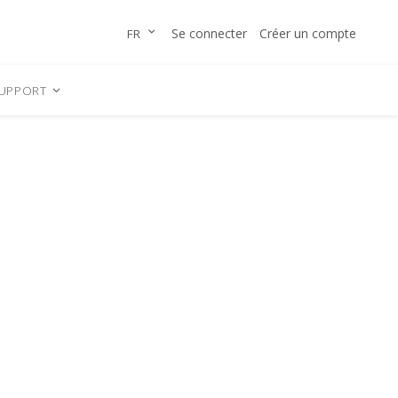
Allez
LANGUE
Se connecter
Créer un compte
FR
au
contenu
UPPORT