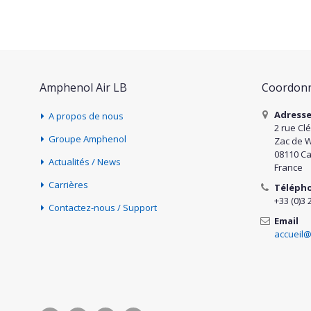
Amphenol Air LB
Coordonn
Adress
A propos de nous
2 rue Cl
Groupe Amphenol
Zac de 
08110 Ca
Actualités / News
France
Carrières
Téléph
+33 (0)3 
Contactez-nous / Support
Email
accueil@
S