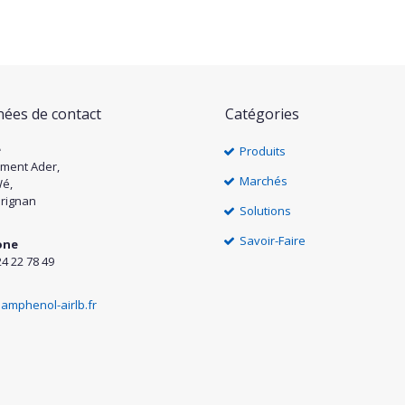
ées de contact
Catégories
e
Produits
ément Ader,
Marchés
Wé,
rignan
Solutions
Savoir-Faire
one
24 22 78 49
amphenol-airlb.fr