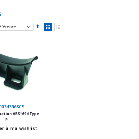
s
Par
Afficher
ordre
en
Grille
Liste
décroissant
0034356SCS
ixation ABS1694 Type
P
er à ma wishlist