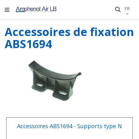
Allez
LANGU
FR
Recher
au
conten
Accessoires de fixation
ABS1694
Accessoires ABS1694 - Supports type N