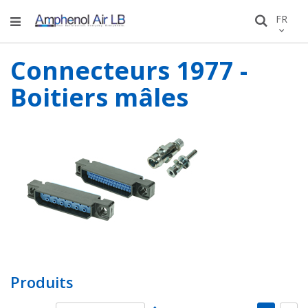
Allez
LANGU
FR
Recher
au
conten
Connecteurs 1977 -
Boitiers mâles
Produits