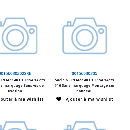
00156030302SRE
00156030305
FC93422 4RT 10-15A 14 cts
Socle NFC93422 4RT 10-15A 14cts
ns marquage Sans vis de
#16 Sans marquage Montage sur
fixation
panneau
jouter à ma wishlist
Ajouter à ma wishlist