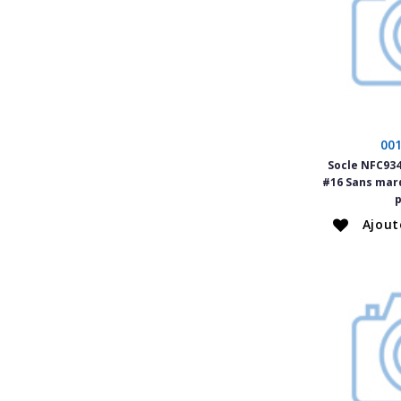
00
Socle NFC934
#16 Sans mar
Ajout