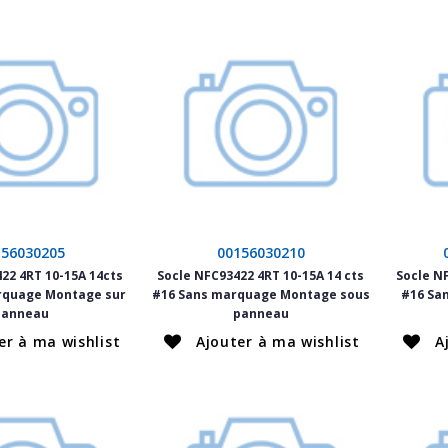
156030205
00156030210
22 4RT 10-15A 14cts
Socle NFC93422 4RT 10-15A 14 cts
Socle N
rquage Montage sur
#16 Sans marquage Montage sous
#16 Sa
panneau
panneau
er à ma wishlist
Ajouter à ma wishlist
A