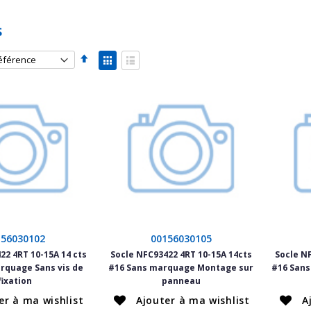
s
Par
Afficher
ordre
en
Grille
Liste
décroissant
156030102
00156030105
22 4RT 10-15A 14 cts
Socle NFC93422 4RT 10-15A 14cts
Socle N
rquage Sans vis de
#16 Sans marquage Montage sur
#16 San
fixation
panneau
er à ma wishlist
Ajouter à ma wishlist
A