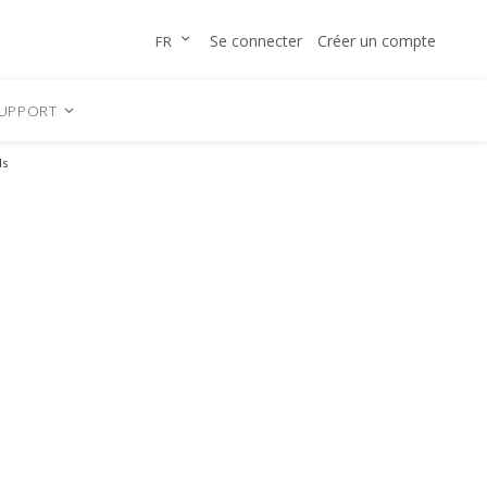
Allez
LANGUE
Se connecter
Créer un compte
FR
au
contenu
UPPORT
ds