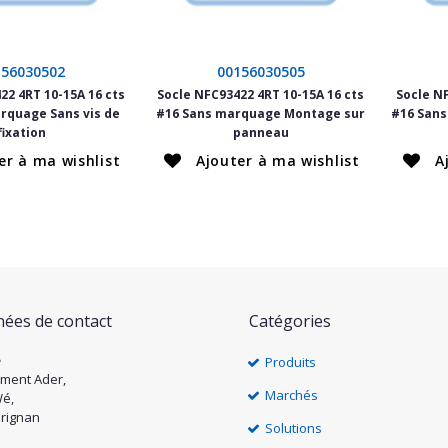
156030502
00156030505
22 4RT 10-15A 16 cts
Socle NFC93422 4RT 10-15A 16 cts
Socle N
rquage Sans vis de
#16 Sans marquage Montage sur
#16 San
fixation
panneau
er à ma wishlist
Ajouter à ma wishlist
A
ées de contact
Catégories
e
Produits
ément Ader,
Marchés
Wé,
rignan
Solutions