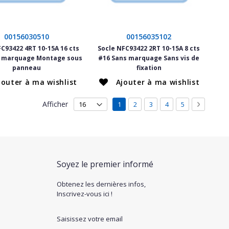
00156030510
00156035102
FC93422 4RT 10-15A 16 cts
Socle NFC93422 2RT 10-15A 8 cts
s marquage Montage sous
#16 Sans marquage Sans vis de
panneau
fixation
jouter à ma wishlist
Ajouter à ma wishlist
Page
Afficher
Vous lisez actuellement la page
Page
Page
Page
Page
Page
Suivant
1
2
3
4
5
Soyez le premier informé
Obtenez les dernières infos,
Inscrivez-vous ici !
Saisissez votre email