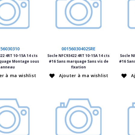
156030310
00156030402SRE
22 4RT 10-15A 14 cts
Socle NFC93422 4RT 10-15A 14 cts
Socle N
quage Montage sous
#16 Sans marquage Sans vis de
#16 San
panneau
fixation
er à ma wishlist
Ajouter à ma wishlist
A