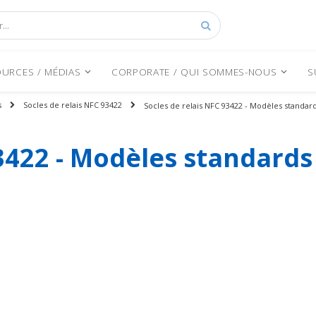
Rechercher
URCES / MÉDIAS
CORPORATE / QUI SOMMES-NOUS
S
s
Socles de relais NFC 93422
Socles de relais NFC 93422 - Modèles standar
93422 - Modèles standards