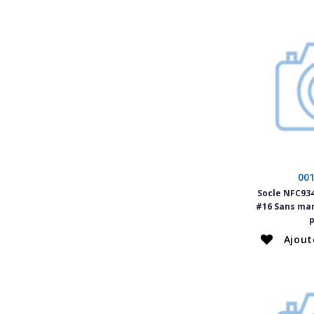
00
Socle NFC934
#16 Sans ma
Ajout