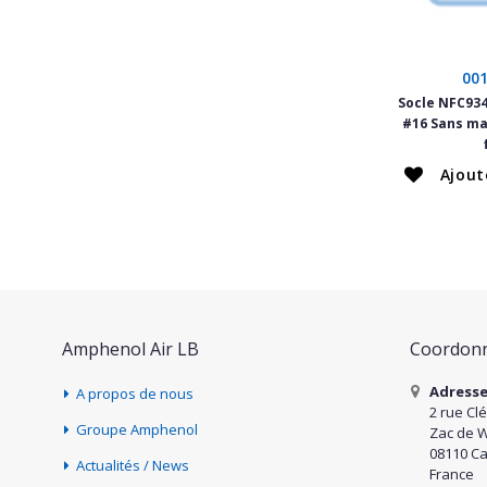
00
Socle NFC934
#16 Sans ma
Ajout
Amphenol Air LB
Coordonn
Adress
A propos de nous
2 rue Cl
Groupe Amphenol
Zac de 
08110 Ca
Actualités / News
France