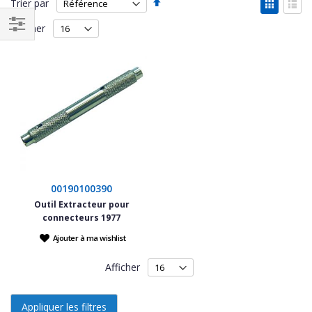
Par
Affich
Trier par
ordre
en
Grille
List
décroissant
Afficher
Filtrer
par
00190100390
Outil Extracteur pour
connecteurs 1977
Ajouter à ma wishlist
Afficher
Appliquer les filtres