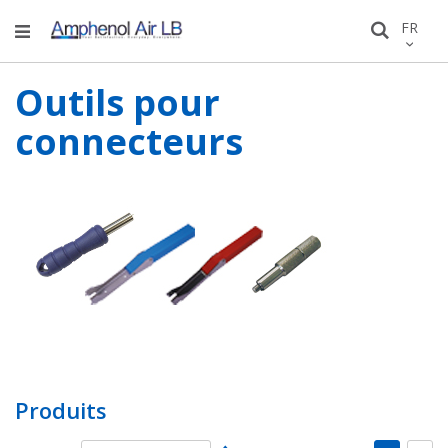
Allez
LANGU
FR
Recher
au
conten
Outils pour
connecteurs
Produits