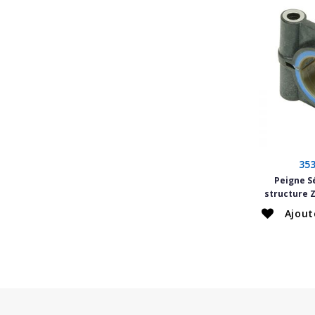
35
Peigne Sé
structure Z
Ajout