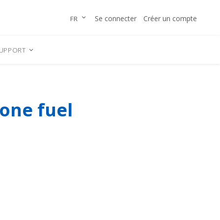
Allez
LANGUE
Se connecter
Créer un compte
FR
au
contenu
UPPORT
one fuel