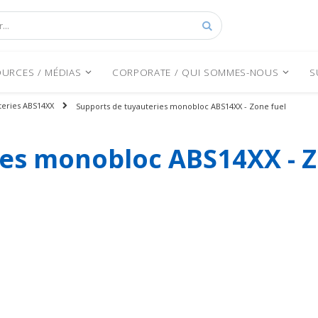
Rechercher
URCES / MÉDIAS
CORPORATE / QUI SOMMES-NOUS
S
teries ABS14XX
Supports de tuyauteries monobloc ABS14XX - Zone fuel
ies monobloc ABS14XX - Z