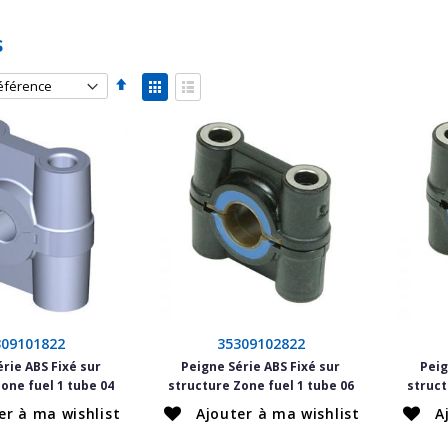
s
Par
Afficher
ordre
en
Grille
Liste
décroissant
309101822
35309102822
rie ABS Fixé sur
Peigne Série ABS Fixé sur
Peig
one fuel 1 tube 04
structure Zone fuel 1 tube 06
struct
er à ma wishlist
Ajouter à ma wishlist
A