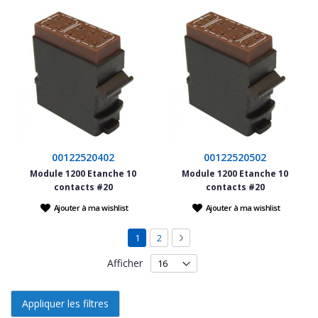
00122520402
00122520502
Module 1200 Etanche 10
Module 1200 Etanche 10
contacts #20
contacts #20
Ajouter à ma wishlist
Ajouter à ma wishlist
Page
Vous lisez actuellement la page
Page
Page
Suivant
1
2
Afficher
Appliquer les filtres