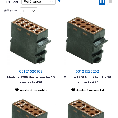
Par
Affich
Trier par
ordre
en
Grille
List
décroissant
Afficher
00121520102
00121520202
Module 1200 Non étanche 10
Module 1200 Non étanche 10
contacts #20
contacts #20
Ajouter à ma wishlist
Ajouter à ma wishlist