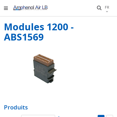
Allez
LANGU
FR
Recher
au
conten
Modules 1200 -
ABS1569
Produits