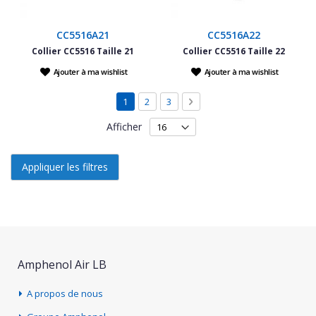
CC5516A21
CC5516A22
Collier CC5516 Taille 21
Collier CC5516 Taille 22
Ajouter à ma wishlist
Ajouter à ma wishlist
Page
Vous lisez actuellement la page
Page
Page
Page
Suivant
1
2
3
Afficher
Appliquer les filtres
Amphenol Air LB
A propos de nous