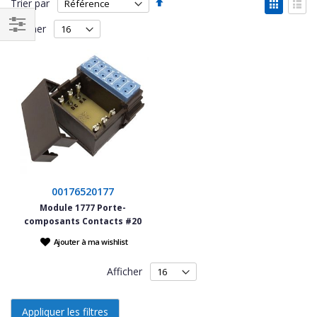
Par
Affich
Trier par
ordre
en
Grille
List
décroissant
Afficher
Filtrer
par
00176520177
Module 1777 Porte-
composants Contacts #20
Ajouter à ma wishlist
Afficher
Appliquer les filtres