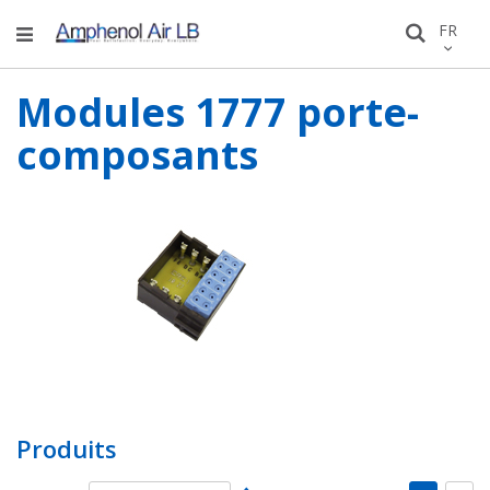
Allez
LANGU
FR
Recher
au
conten
Modules 1777 porte-
composants
Produits