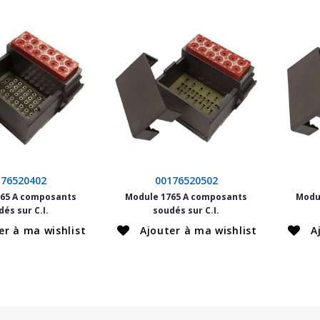
176520402
00176520502
65 A composants
Module 1765 A composants
Modu
és sur C.I.
soudés sur C.I.
er à ma wishlist
Ajouter à ma wishlist
A