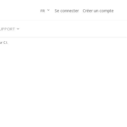
Allez
LANGUE
Se connecter
Créer un compte
FR
au
contenu
UPPORT
 C.I.