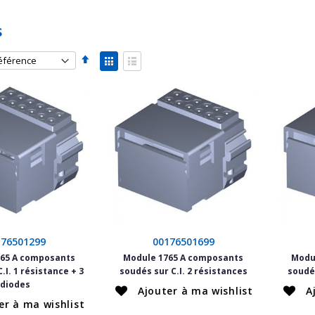
s
Par
Afficher
ordre
en
Grille
Liste
décroissant
176501299
00176501699
65 A composants
Module 1765 A composants
Modu
.I. 1 résistance + 3
soudés sur C.I. 2 résistances
soudés
diodes
Ajouter à ma wishlist
A
er à ma wishlist