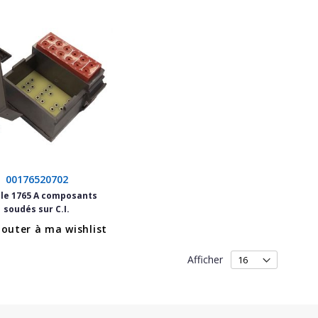
00176520702
le 1765 A composants
soudés sur C.I.
jouter à ma wishlist
Afficher