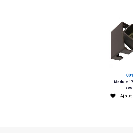
00
Module 17
soud
Ajout