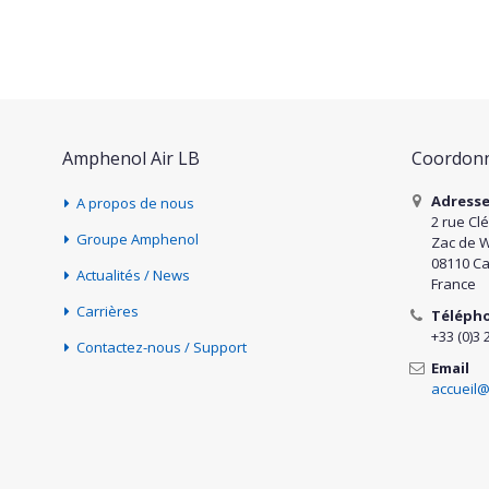
Amphenol Air LB
Coordonn
Adress
A propos de nous
2 rue Cl
Groupe Amphenol
Zac de 
08110 Ca
Actualités / News
France
Carrières
Téléph
+33 (0)3 
Contactez-nous / Support
Email
accueil@