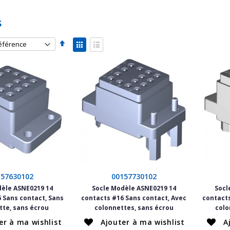
s
Par
Afficher
ordre
en
Grille
Liste
décroissant
157630102
00157730102
dèle ASNE0219 14
Socle Modèle ASNE0219 14
Socl
 Sans contact, Sans
contacts #16 Sans contact, Avec
contacts
tte, sans écrou
colonnettes, sans écrou
colo
er à ma wishlist
Ajouter à ma wishlist
A