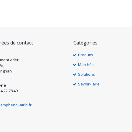
ées de contact
Catégories
e
Produits
ément Ader,
Marchés
Wé,
rignan
Solutions
Savoir-Faire
one
24 22 78 49
amphenol-airlb.fr