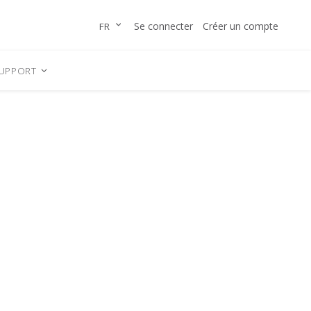
Allez
LANGUE
Se connecter
Créer un compte
FR
au
contenu
UPPORT