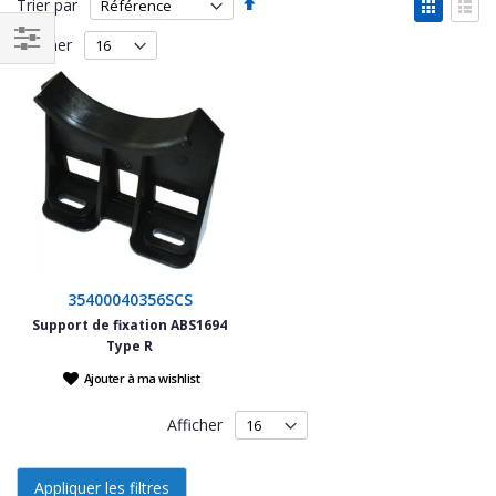
Par
Affich
Trier par
ordre
en
Grille
List
décroissant
Afficher
Filtrer
par
35400040356SCS
Support de fixation ABS1694
Type R
Ajouter à ma wishlist
Afficher
Appliquer les filtres