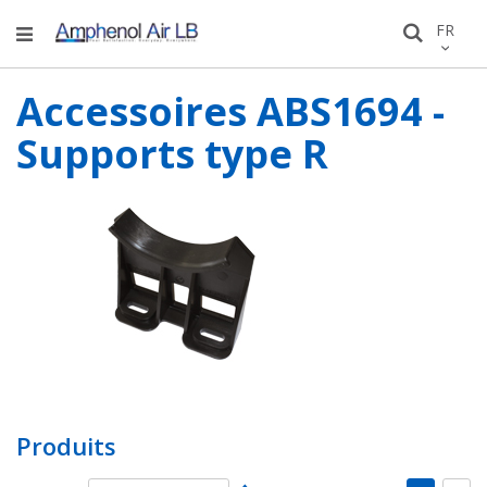
Allez
LANGU
FR
Recher
au
conten
Accessoires ABS1694 -
Supports type R
Produits