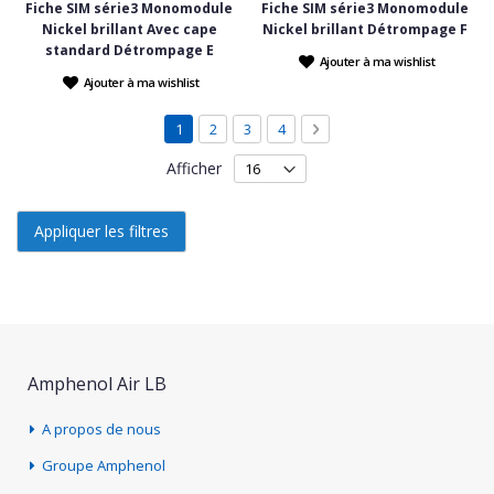
Fiche SIM série3 Monomodule
Fiche SIM série3 Monomodule
Nickel brillant Avec cape
Nickel brillant Détrompage F
standard Détrompage E
Ajouter à ma wishlist
Ajouter à ma wishlist
Page
Vous lisez actuellement la page
Page
Page
Page
Page
Suivant
1
2
3
4
Afficher
Appliquer les filtres
Amphenol Air LB
A propos de nous
Groupe Amphenol