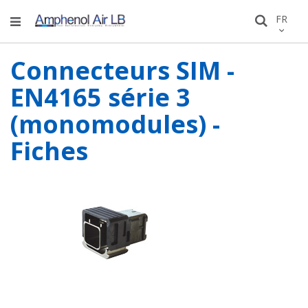
Allez
LANGU
FR
Recher
au
conten
Connecteurs SIM -
EN4165 série 3
(monomodules) -
Fiches