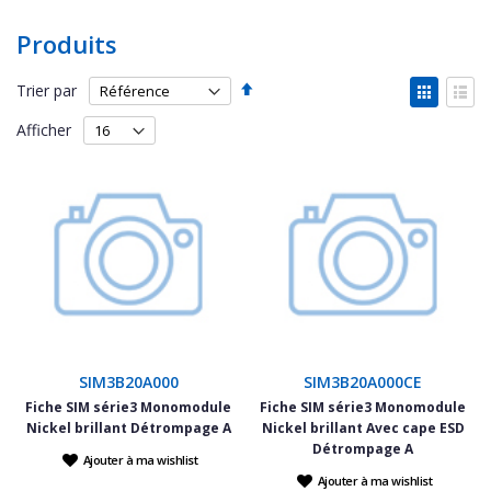
Produits
Par
Affich
Trier par
ordre
en
Grille
List
décroissant
Afficher
SIM3B20A000
SIM3B20A000CE
Fiche SIM série3 Monomodule
Fiche SIM série3 Monomodule
Nickel brillant Détrompage A
Nickel brillant Avec cape ESD
Détrompage A
Ajouter à ma wishlist
Ajouter à ma wishlist