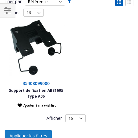
Par
Affich
Trier par
ordre
en
Grille
List
décroissant
Afficher
Filtrer
par
35408099000
Support de fixation ABS1695
Type A06
Ajouter à ma wishlist
Afficher
Appliquer les filtres