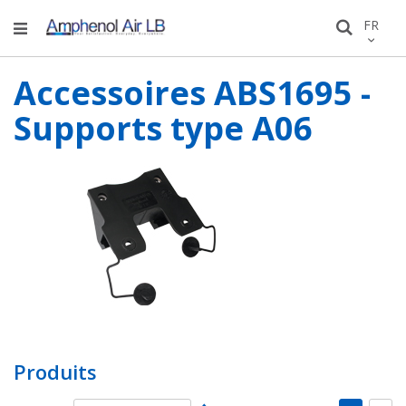
Allez
LANGU
FR
Recher
au
conten
Accessoires ABS1695 -
Supports type A06
Produits