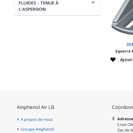
FLUIDES - TENUE À
L'ASPERSION
35
Equerre 
Ajout
Amphenol Air LB
Coordonn
Adress
A propos de nous
2 rue Cl
Groupe Amphenol
Zac de 