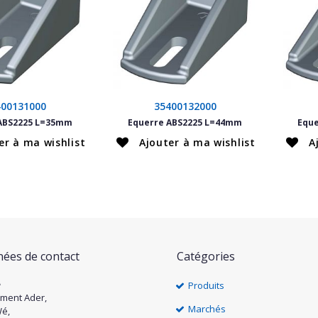
400131000
35400132000
ABS2225 L=35mm
Equerre ABS2225 L=44mm
Equ
er à ma wishlist
Ajouter à ma wishlist
A
ées de contact
Catégories
e
Produits
ément Ader,
Marchés
Wé,