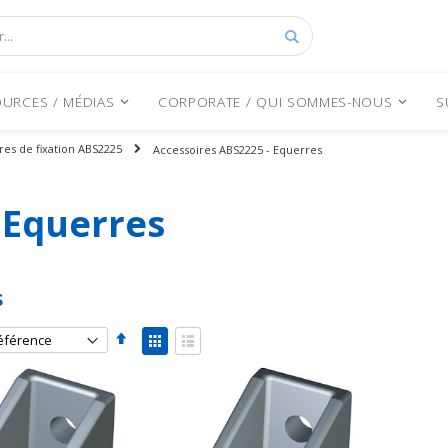
Rechercher
URCES / MÉDIAS
CORPORATE / QUI SOMMES-NOUS
S
res de fixation ABS2225
Accessoires ABS2225 - Equerres
 Equerres
s
Par
Afficher
ordre
en
Grille
Liste
décroissant