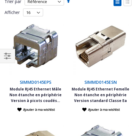
Par
Affich
Trier par
ordre
en
Grille
List
décroissant
Afficher
Filtrer
par
SIMMD0145EPS
SIMMD0145ESN
Module RJ45 Ethernet Mâle
Module RJ45 Ethernet Femelle
Non étanche en périphérie
Non étanche en périphérie
Version à picots coudés…
Version standard Classe Ea
Ajouter à ma wishlist
Ajouter à ma wishlist