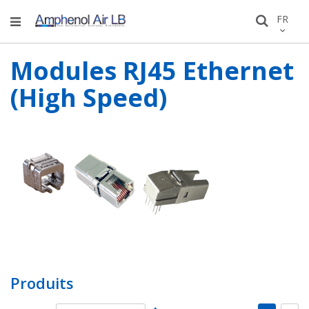
Allez
LANGU
FR
Recher
au
conten
Modules RJ45 Ethernet
(High Speed)
Produits