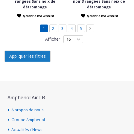
rangées Sans noix de
noir 3 rangées Sans noix de
détrompage
détrompage
Ajouter à ma wishlist
Ajouter à ma wishlist
Page
Vous lisez actuellement la page
Page
Page
Page
Page
Page
Suivant
1
2
3
4
5
Afficher
Appliquer les filtres
Amphenol Air LB
A propos de nous
Groupe Amphenol
Actualités / News