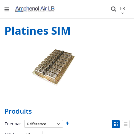
Allez
LANGU
FR
Recher
au
conten
Platines SIM
Produits
Par
Affich
Trier par
ordre
en
Grille
List
décroissant